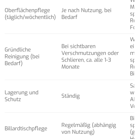
Wei
Mik
Oberflächenpflege
Je nach Nutzung, bei
spe
(täglich/wöchentlich)
Bedarf
Rei
For
War
Bei sichtbaren
ein
Gründliche
Verschmutzungen oder
mil
Reinigung (bei
Schlieren, ca. alle 1-3
spe
Bedarf)
Monate
Rei
Bil
Sau
Lagerung und
wei
Ständig
Schutz
Abw
Ver
Bil
Regelmäßig (abhängig
spe
Billardtischpflege
von Nutzung)
(g
Her