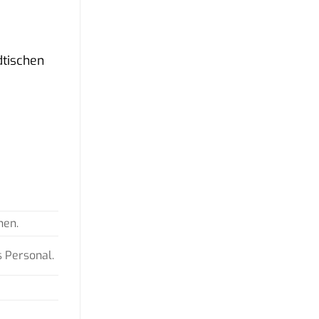
dtischen
nen.
 Personal.