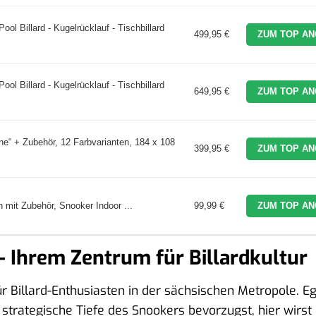
ool Billard - Kugelrücklauf - Tischbillard
499,95 €
ZUM TOP AN
ool Billard - Kugelrücklauf - Tischbillard
649,95 €
ZUM TOP AN
e“ + Zubehör, 12 Farbvarianten, 184 x 108
399,95 €
ZUM TOP AN
h mit Zubehör, Snooker Indoor ...
99,99 €
ZUM TOP AN
– Ihrem Zentrum für Billardkultur
für Billard-Enthusiasten in der sächsischen Metropole. Eg
 strategische Tiefe des Snookers bevorzugst, hier wirst 