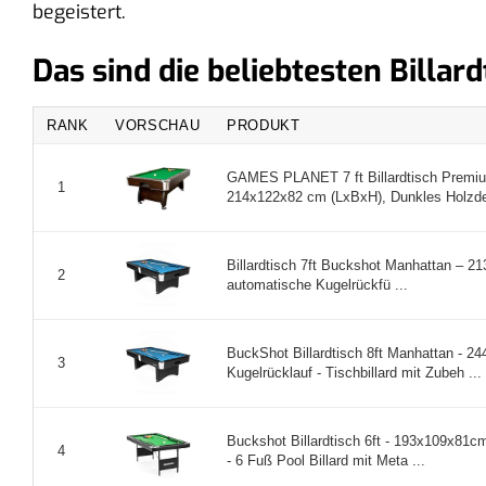
begeistert.
Das sind die beliebtesten Billar
RANK
VORSCHAU
PRODUKT
GAMES PLANET 7 ft Billardtisch Premium
1
214x122x82 cm (LxBxH), Dunkles Holzdeko
Billardtisch 7ft Buckshot Manhattan – 21
2
automatische Kugelrückfü ...
BuckShot Billardtisch 8ft Manhattan - 24
3
Kugelrücklauf - Tischbillard mit Zubeh ...
Buckshot Billardtisch 6ft - 193x109x81cm
4
- 6 Fuß Pool Billard mit Meta ...