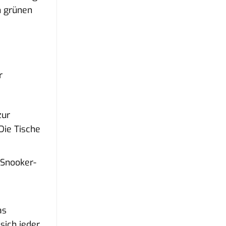
n grünen
r
zur
Die Tische
 Snooker-
as
sich jeder