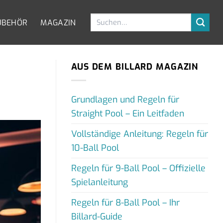
Suchen
UBEHÖR
MAGAZIN
nach:
AUS DEM BILLARD MAGAZIN
Grundlagen und Regeln für
Straight Pool – Ein Leitfaden
Vollständige Anleitung: Regeln für
10-Ball Pool
Regeln für 9-Ball Pool – Offizielle
Spielanleitung
Regeln für 8-Ball Pool – Ihr
Billard-Guide