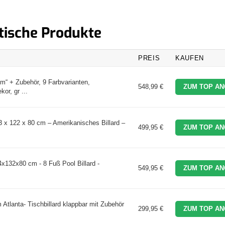
dtische Produkte
PREIS
KAUFEN
“ + Zubehör, 9 Farbvarianten,
548,99 €
ZUM TOP AN
r, gr ...
3 x 122 x 80 cm – Amerikanisches Billard –
499,95 €
ZUM TOP AN
4x132x80 cm - 8 Fuß Pool Billard -
549,95 €
ZUM TOP AN
 Atlanta- Tischbillard klappbar mit Zubehör
299,95 €
ZUM TOP AN