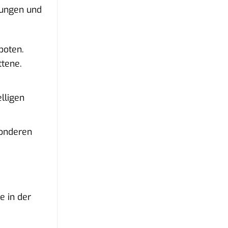
ltungen und
boten.
ttene.
lligen
sonderen
e in der